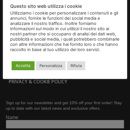
BRIGIDINI
Questo sito web utilizza i cookie
Utilizziamo i cookie per personalizzare i contenuti e gli
GIFT BOXES
annunci, fornire le funzioni dei social media e
analizzare il nostro traffico. Inoltre forniamo
CONTACT
informazioni sul modo in cui utilizzi il nostro sito ai
nostri partner che si occupano di analisi dei dati web,
pubblicità e social media, i quali potrebbero combinarle
TERMS AND CONDITIONS OF ONLINE SALE
con altre informazioni che hai fornito loro o che hanno
raccolto in base al tuo utilizzo dei loro servizi.
Leggi
RETURNS AND WITHDRAWALS
l'informativa
Accetta
Personalizza
Rifiuta
BECOME A RESELLER
PRIVACY & COOKIE POLICY
Sign up for our newsletter and get 10% off your first order! Stay
up to date with our latest news and exclusive offers.
Name