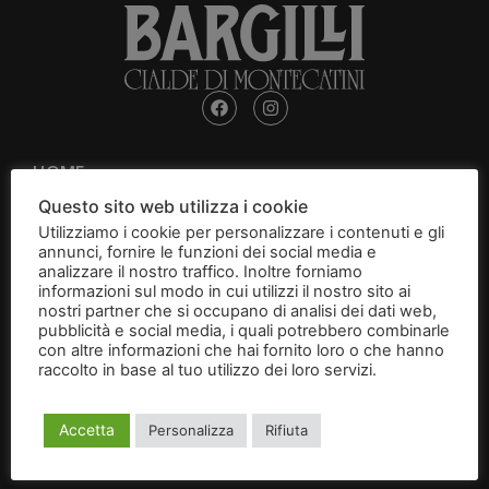
HOME
Questo sito web utilizza i cookie
ABOUT
Utilizziamo i cookie per personalizzare i contenuti e gli
annunci, fornire le funzioni dei social media e
CIALDE DI MONTECATINI
analizzare il nostro traffico. Inoltre forniamo
informazioni sul modo in cui utilizzi il nostro sito ai
nostri partner che si occupano di analisi dei dati web,
CANTUCCI
pubblicità e social media, i quali potrebbero combinarle
con altre informazioni che hai fornito loro o che hanno
raccolto in base al tuo utilizzo dei loro servizi.
Leggi
BRIGIDINI
l'informativa
GIFT BOXES
Accetta
Personalizza
Rifiuta
CONTACT