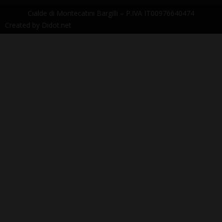
Cialde di Montecatini Bargilli – P.IVA IT00976640474
Created by
Didot.net