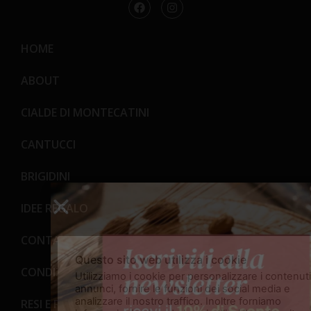
HOME
ABOUT
CIALDE DI MONTECATINI
CANTUCCI
BRIGIDINI
IDEE REGALO
CONTATTI
Questo sito web utilizza i cookie
CONDIZIONI GENERALI DI VENDITA
Utilizziamo i cookie per personalizzare i contenuti 
annunci, fornire le funzioni dei social media e
analizzare il nostro traffico. Inoltre forniamo
RESI E RECESSI