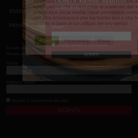
informazioni sul modo in cui utilizzi il nostro sito a
nostri partner che si occupano di analisi dei dati 
DIVENTA RIVENDITORE
pubblicità e social media, i quali potrebbero comb
con altre informazioni che hai fornito loro o che 
raccolto in base al tuo utilizzo dei loro servizi.
Legg
PRIVACY & COOKIE POLICY
Email*
l'informativa
Accetta
Personalizza
Rifiuta
Accetto
termini e condizioni
Iscriviti alla nostra newsletter e ottieni subito il 10% di sconto!
Rimani aggiornato sulle nostre novità e promozioni esclusive.
Nome
Indirizzo email*
Accetto
il trattamento dei dati