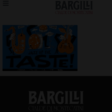
Taste_2023_adv_orizz