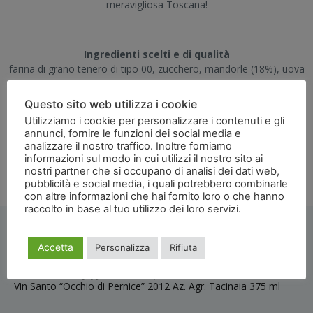
meravigliosa Toscana!
Ingredienti scelti e di qualità
farina di grano tenero di tipo 00, zucchero, mandorle (18%), uova
fresche, burro, agenti lievitanti, aroma naturale (arancia).
TUTTI I NOSTRI PRODOTTI SONO PRIVI DI GRASSI,
Questo sito web utilizza i cookie
CONSERVANTI E ADDITIVI CHIMICI: COMPLETAMENTE
Utilizziamo i cookie per personalizzare i contenuti e gli
NATURALI.
annunci, fornire le funzioni dei social media e
Per una corretta conservazione è importante mantenere il
analizzare il nostro traffico. Inoltre forniamo
prodotto ben chiuso.
informazioni sul modo in cui utilizzi il nostro sito ai
nostri partner che si occupano di analisi dei dati web,
pubblicità e social media, i quali potrebbero combinarle
con altre informazioni che hai fornito loro o che hanno
raccolto in base al tuo utilizzo dei loro servizi.
Leggi
l'informativa
Prodotti Consigliati in Abbinamento
Accetta
Personalizza
Rifiuta
Vin santo 375 ml € 16,00
Vin Santo “Occhio di Pernice” 2012 Az. Agr. Tacinaia 375 ml