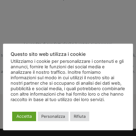
La vendita di prodotti alcolici è vietata ai minorenni
Secondo la legge 08 novembre 2012 che ha recepito il decreto legge 13
Questo sito web utilizza i cookie
settembre 2012 n° 158, la vendita dei prodotti alcolici è vietata ai minori d’età,
pertanto l’utente dichiara di essere maggiorenne secondo la legislazione a
Utilizziamo i cookie per personalizzare i contenuti e gli
quest’ultimo applicabile. L’utente dichiara anche che, chi riceverà il prodotto
annunci, fornire le funzioni dei social media e
alcolico, sarà maggiorenne secondo la legislazione a quest’ultimo applicabile.
analizzare il nostro traffico. Inoltre forniamo
informazioni sul modo in cui utilizzi il nostro sito ai
nostri partner che si occupano di analisi dei dati web,
pubblicità e social media, i quali potrebbero combinarle
con altre informazioni che hai fornito loro o che hanno
raccolto in base al tuo utilizzo dei loro servizi.
Leggi
l'informativa
Accetta
Personalizza
Rifiuta