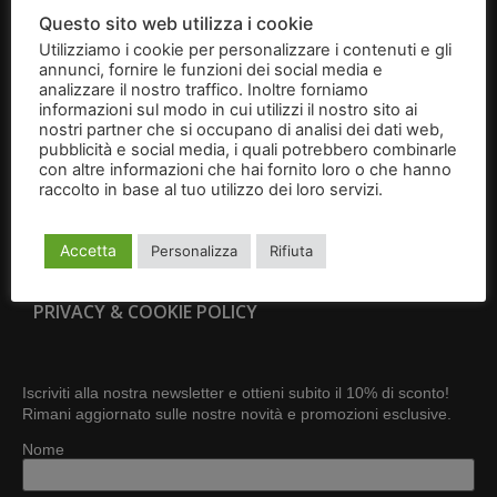
BRIGIDINI
Questo sito web utilizza i cookie
Utilizziamo i cookie per personalizzare i contenuti e gli
IDEE REGALO
annunci, fornire le funzioni dei social media e
analizzare il nostro traffico. Inoltre forniamo
CONTATTI
informazioni sul modo in cui utilizzi il nostro sito ai
nostri partner che si occupano di analisi dei dati web,
pubblicità e social media, i quali potrebbero combinarle
CONDIZIONI GENERALI DI VENDITA
con altre informazioni che hai fornito loro o che hanno
raccolto in base al tuo utilizzo dei loro servizi.
Leggi
RESI E RECESSI
l'informativa
Accetta
Personalizza
Rifiuta
DIVENTA RIVENDITORE
PRIVACY & COOKIE POLICY
Iscriviti alla nostra newsletter e ottieni subito il 10% di sconto!
Rimani aggiornato sulle nostre novità e promozioni esclusive.
Nome