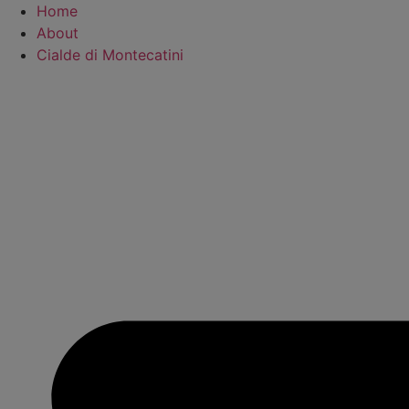
Vai
Home
al
About
contenuto
Cialde di Montecatini