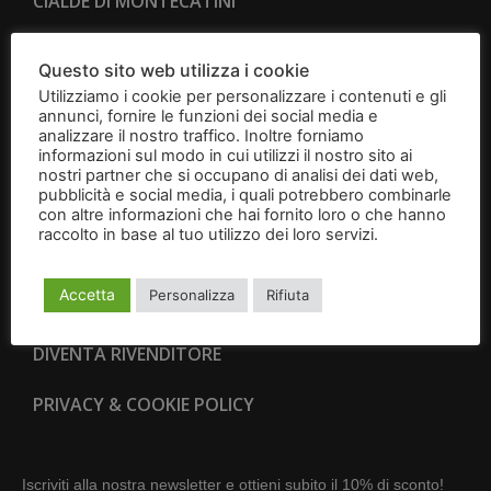
CIALDE DI MONTECATINI
CANTUCCI
Questo sito web utilizza i cookie
Utilizziamo i cookie per personalizzare i contenuti e gli
BRIGIDINI
annunci, fornire le funzioni dei social media e
analizzare il nostro traffico. Inoltre forniamo
IDEE REGALO
informazioni sul modo in cui utilizzi il nostro sito ai
nostri partner che si occupano di analisi dei dati web,
pubblicità e social media, i quali potrebbero combinarle
CONTATTI
con altre informazioni che hai fornito loro o che hanno
raccolto in base al tuo utilizzo dei loro servizi.
Leggi
CONDIZIONI GENERALI DI VENDITA
l'informativa
Accetta
Personalizza
Rifiuta
RESI E RECESSI
DIVENTA RIVENDITORE
PRIVACY & COOKIE POLICY
Iscriviti alla nostra newsletter e ottieni subito il 10% di sconto!