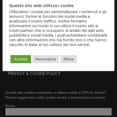
BRIGIDINI
Questo sito web utilizza i cookie
Utilizziamo i cookie per personalizzare i contenuti e gli
IDEE REGALO
annunci, fornire le funzioni dei social media e
analizzare il nostro traffico. Inoltre forniamo
CONTATTI
informazioni sul modo in cui utilizzi il nostro sito ai
nostri partner che si occupano di analisi dei dati web,
pubblicità e social media, i quali potrebbero combinarle
CONDIZIONI GENERALI DI VENDITA
con altre informazioni che hai fornito loro o che hanno
raccolto in base al tuo utilizzo dei loro servizi.
Leggi
RESI E RECESSI
l'informativa
Accetta
Personalizza
Rifiuta
DIVENTA RIVENDITORE
PRIVACY & COOKIE POLICY
Iscriviti alla nostra newsletter e ottieni subito il 10% di sconto!
Rimani aggiornato sulle nostre novità e promozioni esclusive.
Nome