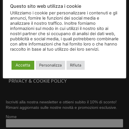
BRIGIDINI
Questo sito web utilizza i cookie
Utilizziamo i cookie per personalizzare i contenuti e gli
IDEE REGALO
annunci, fornire le funzioni dei social media e
analizzare il nostro traffico. Inoltre forniamo
CONTATTI
informazioni sul modo in cui utilizzi il nostro sito ai
nostri partner che si occupano di analisi dei dati web,
pubblicità e social media, i quali potrebbero combinarle
CONDIZIONI GENERALI DI VENDITA
con altre informazioni che hai fornito loro o che hanno
raccolto in base al tuo utilizzo dei loro servizi.
Leggi
RESI E RECESSI
l'informativa
Accetta
Personalizza
Rifiuta
DIVENTA RIVENDITORE
PRIVACY & COOKIE POLICY
Iscriviti alla nostra newsletter e ottieni subito il 10% di sconto!
Rimani aggiornato sulle nostre novità e promozioni esclusive.
Nome