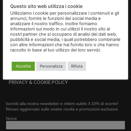
BRIGIDINI
Questo sito web utilizza i cookie
Utilizziamo i cookie per personalizzare i contenuti e gli
IDEE REGALO
annunci, fornire le funzioni dei social media e
analizzare il nostro traffico. Inoltre forniamo
CONTATTI
informazioni sul modo in cui utilizzi il nostro sito ai
nostri partner che si occupano di analisi dei dati web,
pubblicità e social media, i quali potrebbero combinarle
CONDIZIONI GENERALI DI VENDITA
con altre informazioni che hai fornito loro o che hanno
raccolto in base al tuo utilizzo dei loro servizi.
Leggi
RESI E RECESSI
l'informativa
Accetta
Personalizza
Rifiuta
DIVENTA RIVENDITORE
PRIVACY & COOKIE POLICY
Iscriviti alla nostra newsletter e ottieni subito il 10% di sconto!
Rimani aggiornato sulle nostre novità e promozioni esclusive.
Nome