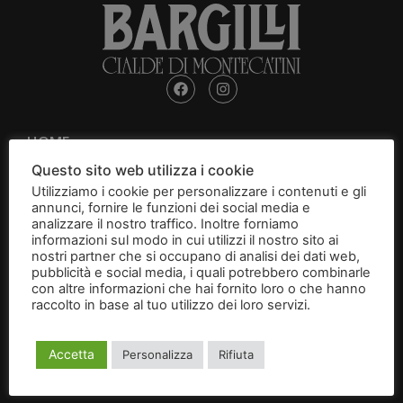
HOME
Questo sito web utilizza i cookie
ABOUT
Utilizziamo i cookie per personalizzare i contenuti e gli
annunci, fornire le funzioni dei social media e
CIALDE DI MONTECATINI
analizzare il nostro traffico. Inoltre forniamo
informazioni sul modo in cui utilizzi il nostro sito ai
nostri partner che si occupano di analisi dei dati web,
CANTUCCI
pubblicità e social media, i quali potrebbero combinarle
con altre informazioni che hai fornito loro o che hanno
raccolto in base al tuo utilizzo dei loro servizi.
Leggi
BRIGIDINI
l'informativa
IDEE REGALO
Accetta
Personalizza
Rifiuta
CONTATTI