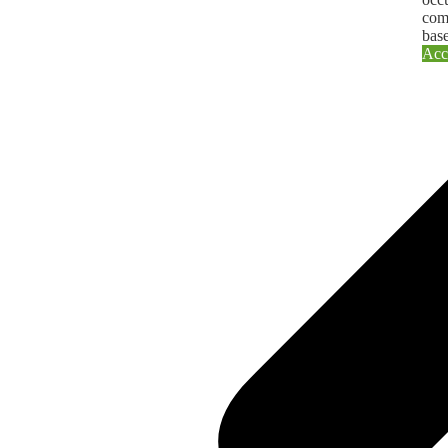
comb
base
Acc