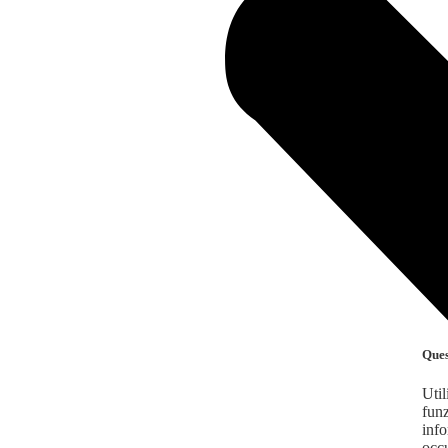
Ques
Util
funz
info
occu