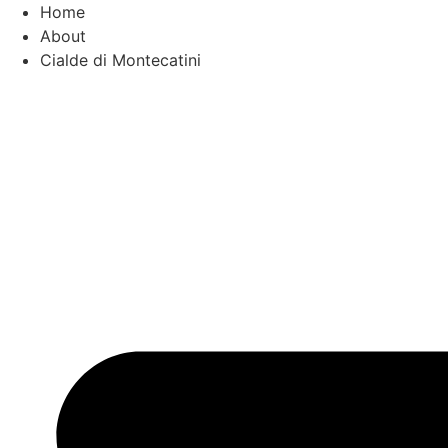
Vai
Home
al
About
contenuto
Cialde di Montecatini