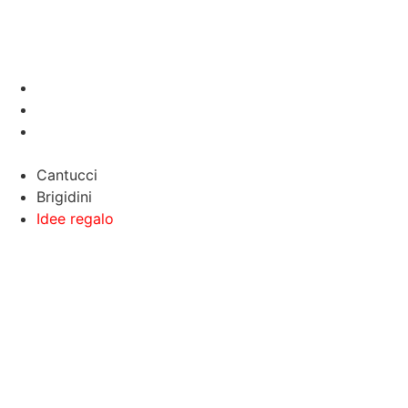
Home
About
Cialde di Montecatini
Cantucci
Brigidini
Idee regalo