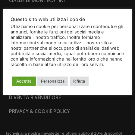
CIALDE DI MONTECATINI
CANTUCCI
Questo sito web utilizza i cookie
Utilizziamo i cookie per personalizzare i contenuti e gli
BRIGIDINI
annunci, fornire le funzioni dei social media e
analizzare il nostro traffico. Inoltre forniamo
IDEE REGALO
informazioni sul modo in cui utilizzi il nostro sito ai
nostri partner che si occupano di analisi dei dati web,
pubblicità e social media, i quali potrebbero combinarle
CONTATTI
con altre informazioni che hai fornito loro o che hanno
raccolto in base al tuo utilizzo dei loro servizi.
Leggi
CONDIZIONI GENERALI DI VENDITA
l'informativa
Accetta
Personalizza
Rifiuta
RESI E RECESSI
DIVENTA RIVENDITORE
PRIVACY & COOKIE POLICY
Iscriviti alla nostra newsletter e ottieni subito il 10% di sconto!