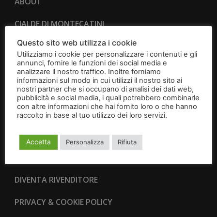
ABOUT
CIALDE DI MONTECATINI
Questo sito web utilizza i cookie
CANTUCCI
Utilizziamo i cookie per personalizzare i contenuti e gli
annunci, fornire le funzioni dei social media e
BRIGIDINI
analizzare il nostro traffico. Inoltre forniamo
informazioni sul modo in cui utilizzi il nostro sito ai
nostri partner che si occupano di analisi dei dati web,
IDEE REGALO
pubblicità e social media, i quali potrebbero combinarle
con altre informazioni che hai fornito loro o che hanno
CONTATTI
raccolto in base al tuo utilizzo dei loro servizi.
Leggi
l'informativa
CONDIZIONI GENERALI DI VENDITA
Accetta
Personalizza
Rifiuta
RESI E RECESSI
DIVENTA RIVENDITORE
PRIVACY & COOKIE POLICY