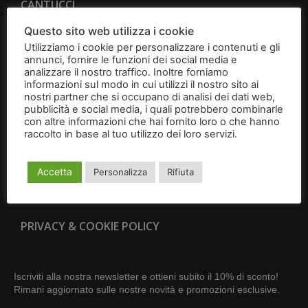
CANTUCCI
Questo sito web utilizza i cookie
BRIGIDINI
Utilizziamo i cookie per personalizzare i contenuti e gli
annunci, fornire le funzioni dei social media e
IDEE REGALO
analizzare il nostro traffico. Inoltre forniamo
informazioni sul modo in cui utilizzi il nostro sito ai
nostri partner che si occupano di analisi dei dati web,
CONTATTI
pubblicità e social media, i quali potrebbero combinarle
con altre informazioni che hai fornito loro o che hanno
CONDIZIONI GENERALI DI VENDITA
raccolto in base al tuo utilizzo dei loro servizi.
Leggi
l'informativa
RESI E RECESSI
Accetta
Personalizza
Rifiuta
DIVENTA RIVENDITORE
PRIVACY & COOKIE POLICY
Iscriviti alla nostra newsletter e ottieni subito il 10% di sconto!
Rimani aggiornato sulle nostre novità e promozioni esclusive.