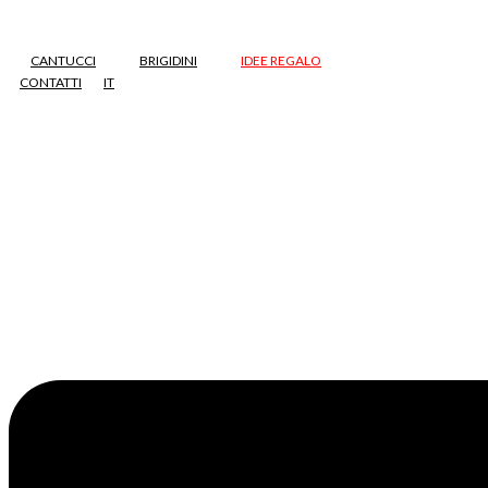
Vai
al
contenuto
CANTUCCI
BRIGIDINI
IDEE REGALO
CONTATTI
IT