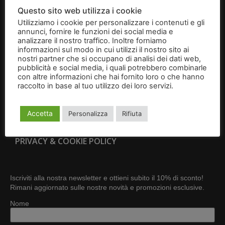
BRIGIDINI
Questo sito web utilizza i cookie
Utilizziamo i cookie per personalizzare i contenuti e gli
IDEE REGALO
annunci, fornire le funzioni dei social media e
analizzare il nostro traffico. Inoltre forniamo
CONTATTI
informazioni sul modo in cui utilizzi il nostro sito ai
nostri partner che si occupano di analisi dei dati web,
pubblicità e social media, i quali potrebbero combinarle
CONDIZIONI GENERALI DI VENDITA
con altre informazioni che hai fornito loro o che hanno
raccolto in base al tuo utilizzo dei loro servizi.
Leggi
RESI E RECESSI
l'informativa
Accetta
Personalizza
Rifiuta
DIVENTA RIVENDITORE
PRIVACY & COOKIE POLICY
Iscriviti alla nostra newsletter e ottieni subito il 10% di sconto!
Rimani aggiornato sulle nostre novità e promozioni esclusive.
Nome