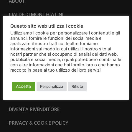
ABOUT
CIALDE DI MONTECATINI
Questo sito web utilizza i cookie
CANTUCCI
Utilizziamo i cookie per personalizzare i contenuti e gli
annunci, fornire le funzioni dei social media e
BRIGIDINI
analizzare il nostro traffico. Inoltre forniamo
informazioni sul modo in cui utilizzi il nostro sito ai
nostri partner che si occupano di analisi dei dati web,
IDEE REGALO
pubblicità e social media, i quali potrebbero combinarle
con altre informazioni che hai fornito loro o che hanno
CONTATTI
raccolto in base al tuo utilizzo dei loro servizi.
Leggi
l'informativa
CONDIZIONI GENERALI DI VENDITA
Accetta
Personalizza
Rifiuta
RESI E RECESSI
DIVENTA RIVENDITORE
PRIVACY & COOKIE POLICY